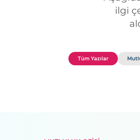
ilgi 
al
Tüm Yazılar
Mutl