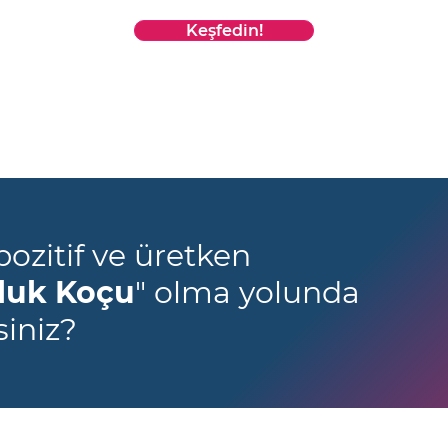
Keşfedin!
pozitif ve üretken
luk Koçu
" olma yolunda
siniz?