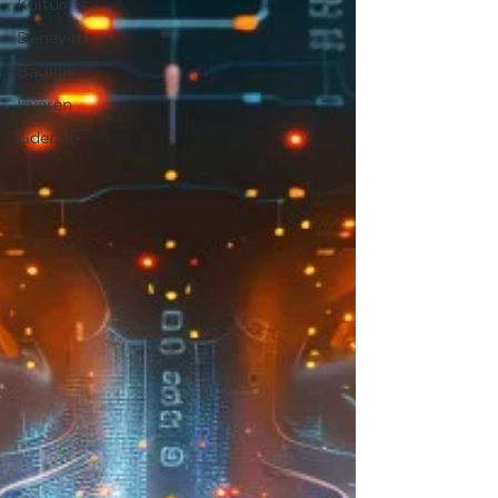
Kültür
Deneyim
Bağlılık
İşveren
Liderlik