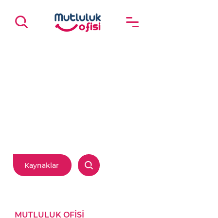
Haber, Blog ve
Makale
Güncel gelişmeleri,
analizleri ve ilham veren
yazıları bu alanda
paylaşıyoruz.
Kaynaklar
MUTLULUK OFİSİ