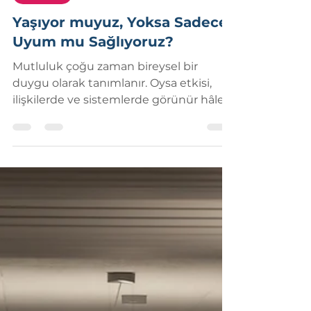
Emre Ulaş ÖZDAL
31 Mar
7 dakikada okunur
Mutluluk
Yaşıyor muyuz, Yoksa Sadece
Uyum mu Sağlıyoruz?
Mutluluk çoğu zaman bireysel bir
duygu olarak tanımlanır. Oysa etkisi,
ilişkilerde ve sistemlerde görünür hâle
gelir.