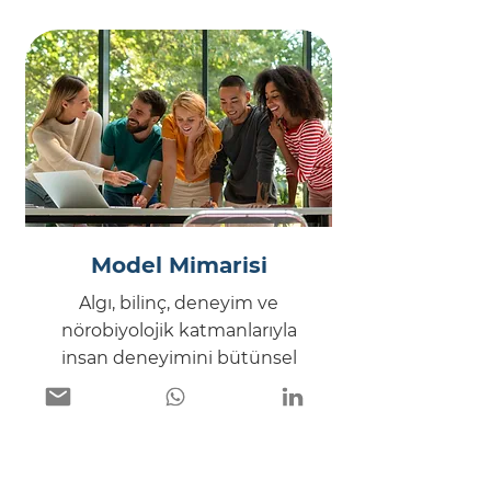
Bilimsel Altyapı
Pozitif psikoloji, nörobilim,
örgütsel davranış ve deneyimsel
öğrenme disiplinlerinin
kesişiminden doğan bütüncül
bir metodolojik çerçevedir.
Model Mimarisi