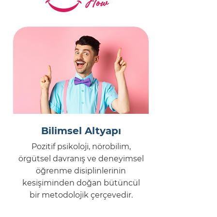
Happio Flow modelinin
bilimsel ve metodolojik
yaklaşımıyla mutluluğu
kurumunuzda stratejik bir
kurumsal değere dönüştürün.