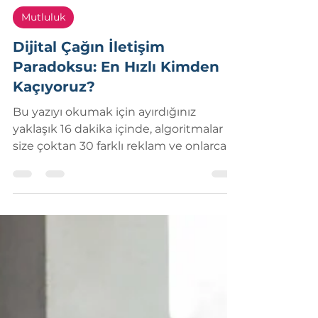
Emre Ulaş ÖZDAL
8 Nis
16 dakikada okunur
Mutluluk
Dijital Çağın İletişim
Paradoksu: En Hızlı Kimden
Kaçıyoruz?
Bu yazıyı okumak için ayırdığınız
yaklaşık 16 dakika içinde, algoritmalar
size çoktan 30 farklı reklam ve onlarca
“sahte mutluluk” karesi göstermeye
hazırdı.