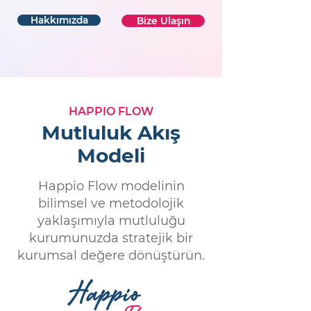
​Kurumunuzun önceliklerini
daha yakından öğrenmek,
doğru çözümleri paylaşmak
ve birlikte sürdürülebilir bir
mutluluk kültürü inşa etmek
için “Bize Ulaşın” sekmesinde
yer alan bilgi talep formunu
doldurmanız yeterlidir.
Hakkımızda
Bize Ulaşın
HAPPIO FLOW
Mutluluk Akış
Modeli