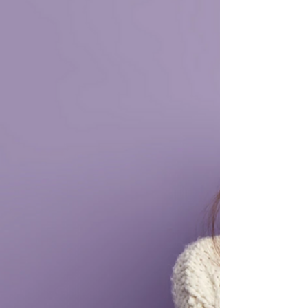
Ödül sezonu bitince geriye ne kalıyor?
Alkışlar, paylaşımlar, fotoğraflar ve daha
nice kutlamalar. Peki mutluluk nerede?