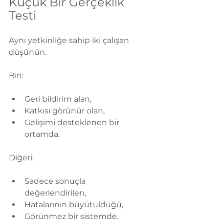
Küçük Bir Gerçeklik 
Testi
Aynı yetkinliğe sahip iki çalışan 
düşünün.
Biri:
Geri bildirim alan,
Katkısı görünür olan,
Gelişimi desteklenen bir 
ortamda.
Diğeri:
Sadece sonuçla 
değerlendirilen,
Hatalarının büyütüldüğü,
Görünmez bir sistemde.