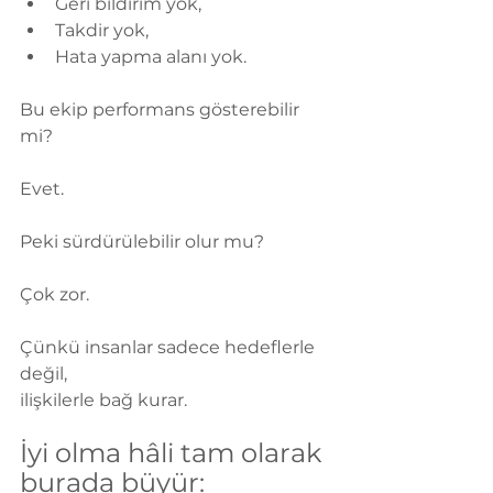
Geri bildirim yok,
Takdir yok,
Hata yapma alanı yok.
Bu ekip performans gösterebilir 
mi?
Evet.
Peki sürdürülebilir olur mu?
Çok zor.
Çünkü insanlar sadece hedeflerle 
değil,
ilişkilerle bağ kurar.
İyi olma hâli tam olarak 
burada büyür: