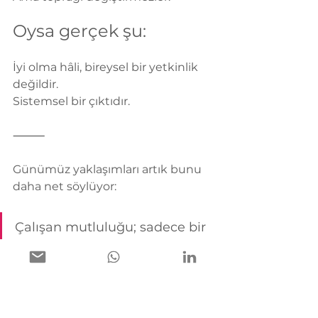
Oysa gerçek şu:
İyi olma hâli, bireysel bir yetkinlik 
değildir.
Sistemsel bir çıktıdır.
⸻
Günümüz yaklaşımları artık bunu 
daha net söylüyor:
Çalışan mutluluğu; sadece bir 
duygu değil, sadece bir İK 
metriği değil, organizasyonun 
nasıl çalıştığının bir sonucudur.