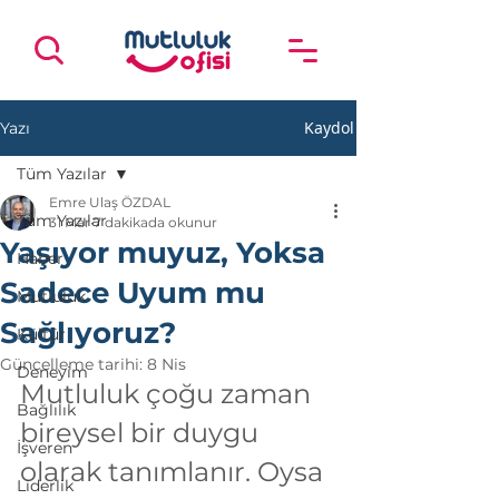
Kaydol
Yazı
Tüm Yazılar
Emre Ulaş ÖZDAL
Tüm Yazılar
31 Mar
7 dakikada okunur
Yaşıyor muyuz, Yoksa
Haber
Sadece Uyum mu
Mutluluk
Sağlıyoruz?
Kültür
Güncelleme tarihi:
8 Nis
Deneyim
Mutluluk çoğu zaman 
Bağlılık
bireysel bir duygu 
İşveren
olarak tanımlanır. Oysa 
Liderlik