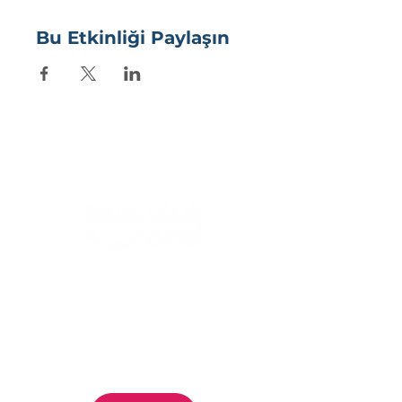
Bu Etkinliği Paylaşın
Siz de
mutluluğu
bizim kadar
ciddiye alıyorsanız
doğru
yerdesiniz. Hizmet ve
çözümlerimizi
keşfetmek
için
bize ulaşabilirsiniz.