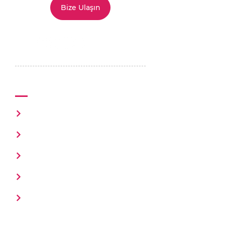
Bize Ulaşın
Mutluluk Ofisi
Hakkımızda
Happio Flow
İş Birliği Çağrısı
Sözleşme ve Politikalar
Bize Ulaşın
Hızlı Menü