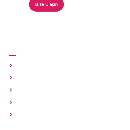
Bize Ulaşın
Mutluluk Ofisi
Hakkımızda
Happio Flow
İş Birliği Çağrısı
Sözleşme ve Politikalar
Bize Ulaşın
Hızlı Menü