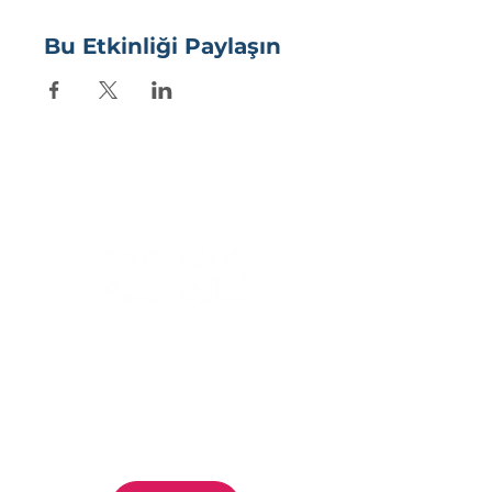
Bu Etkinliği Paylaşın
Siz de
mutluluğu
bizim kadar
ciddiye alıyorsanız
doğru
yerdesiniz. Hizmet ve
çözümlerimizi
keşfetmek
için
bize ulaşabilirsiniz.