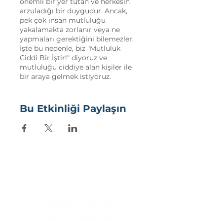
önemli bir yer tutan ve herkesin
arzuladığı bir duygudur. Ancak,
pek çok insan mutluluğu
yakalamakta zorlanır veya ne
yapmaları gerektiğini bilemezler.
İşte bu nedenle, biz "Mutluluk
Ciddi Bir İştir!" diyoruz ve
mutluluğu ciddiye alan kişiler ile
bir araya gelmek istiyoruz.
Bu webinar, mutluluğu ciddiye
alan ve kendini geliştirmek
Bu Etkinliği Paylaşın
isteyen herkes için tasarlandı.
Etkinliğimize konuşmacı olarak
katılacak olan deneyimli
uzmanlar, mutluluk konusunda
size en yeni bilgileri ve stratejileri
sunacaklardır. Konuşmacılarımız,
mutluluk konusundaki
uzmanlıklarıyla, sizi doğru yönde
ilerlemeye teşvik edecek ve size
özgüven kazandıracaktır.
Webinarımız, online olarak