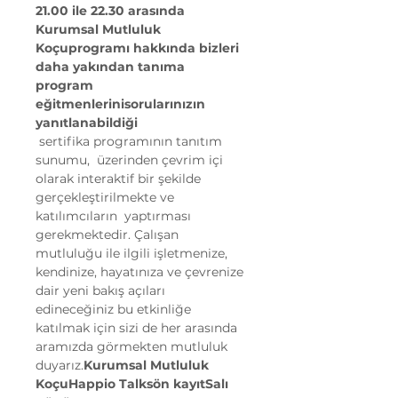
21.00 ile 22.30 arasında 
Kurumsal Mutluluk 
Koçu
programı hakkında 
bizleri 
daha yakından tanıma 
program 
eğitmenlerini
sorularınızın 
yanıtlanabildiği
 sertifika programının tanıtım 
sunumu, 
 üzerinden çevrim içi 
olarak interaktif bir şekilde 
gerçekleştirilmekte ve 
katılımcıların 
 yaptırması 
gerekmektedir. Çalışan 
mutluluğu ile ilgili işletmenize, 
kendinize, hayatınıza ve çevrenize 
dair yeni bakış açıları 
edineceğiniz bu etkinliğe 
katılmak için sizi de her 
arasında 
aramızda görmekten mutluluk 
duyarız.
Kurumsal Mutluluk 
Koçu
Happio Talks
ön kayıt
Salı 