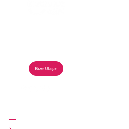
Siz de
mutluluğu
bizim kadar
ciddiye alıyorsanız
doğru
yerdesiniz. Hizmet ve
çözümlerimizi
keşfetmek
için
bize ulaşabilirsiniz.
Bize Ulaşın
Mutluluk Ofisi