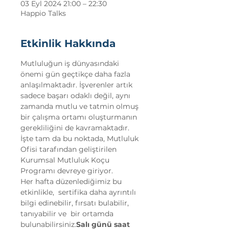
03 Eyl 2024 21:00 – 22:30
Happio Talks
Etkinlik Hakkında
Mutluluğun iş dünyasındaki 
önemi gün geçtikçe daha fazla 
anlaşılmaktadır. İşverenler artık 
sadece başarı odaklı değil, aynı 
zamanda mutlu ve tatmin olmuş 
bir çalışma ortamı oluşturmanın 
gerekliliğini de kavramaktadır. 
İşte tam da bu noktada, Mutluluk 
Ofisi tarafından geliştirilen 
Kurumsal Mutluluk Koçu 
Programı devreye giriyor.
Her hafta 
düzenlediğimiz bu 
etkinlikle, 
 sertifika 
daha ayrıntılı 
bilgi edinebilir, 
fırsatı bulabilir, 
tanıyabilir ve 
 bir ortamda 
bulunabilirsiniz.
Salı günü saat 