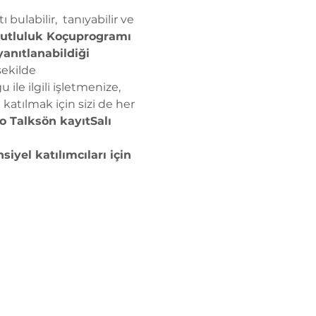
tı bulabilir, 
 tanıyabilir ve 
utluluk Koçu
programı 
yanıtlanabildiği
şekilde 
le ilgili işletmenize, 
katılmak için sizi de her 
o Talks
ön kayıt
Salı 
yel katılımcıları için 