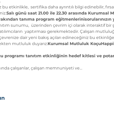
.
bu etkinlikle, 
 sertifika 
daha ayrıntılı bilgi edinebilir, 
fırsa
niz.
Salı günü saat 21.00 ile 22.30 arasında 
Kurumsal M
 yakından tanıma 
program eğitmenlerini
sorularınızın 
anıtım sunumu, 
 üzerinden çevrim içi olarak interaktif bir 
tılımcıların 
 yaptırması gerekmektedir. Çalışan mutluluğu i
evrenize dair yeni bakış açıları edineceğiniz bu etkinliğe 
kten mutluluk duyarız.
Kurumsal Mutluluk Koçu
Happi
programı tanıtım etkinliğinin hedef kitlesi ve potansi
nında çalışanlar, çalışan memnuniyeti ve…
ın