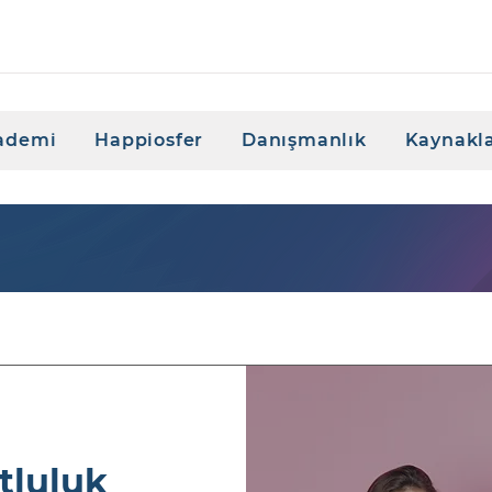
ademi
Happiosfer
Danışmanlık
Kaynakl
tluluk