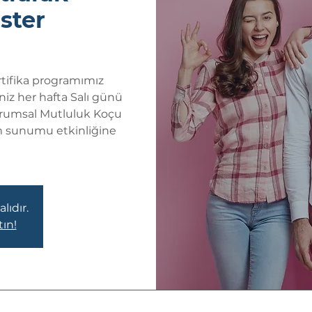
ster
tifika programımız
niz her hafta Salı günü
urumsal Mutluluk Koçu
ım sunumu etkinliğine
lıdır.
tın!