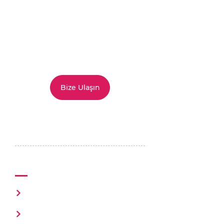
Siz de
mutluluğu
bizim kadar
ciddiye alıyorsanız
doğru
yerdesiniz. Hizmet ve
çözümlerimizi
keşfetmek
için
bize ulaşabilirsiniz.
Bize Ulaşın
Mutluluk Ofisi
Hakkımızda
Happio Flow