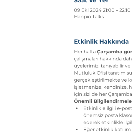
Saat ve Yer
09 Eki 2024 21:00 – 22:10
Happio Talks
Etkinlik Hakkında
Her hafta 
Çarşamba günü 
çalışmaları hakkında daha a
üyelerimizi tanıyabilir ve
Mutluluk Ofisi tanıtım s
gerçekleştirilmekte ve ka
işletmenize, kendinize, h
için sizi de her Çarşamb
Önemli Bilgilendirmele
Etkinlikle ilgili e-po
önemsiz posta klasörü
ederek etkinlikle ilg
Eğer etkinlik katılım