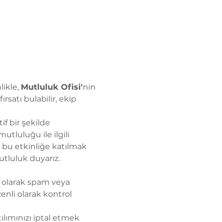
ikle, 
Mutluluk Ofisi'
nin 
fırsatı bulabilir, ekip 
if bir şekilde 
tluluğu ile ilgili 
z bu etkinliğe katılmak 
tluluk duyarız.
ik olarak spam veya 
enli olarak kontrol 
ılımınızı iptal etmek 