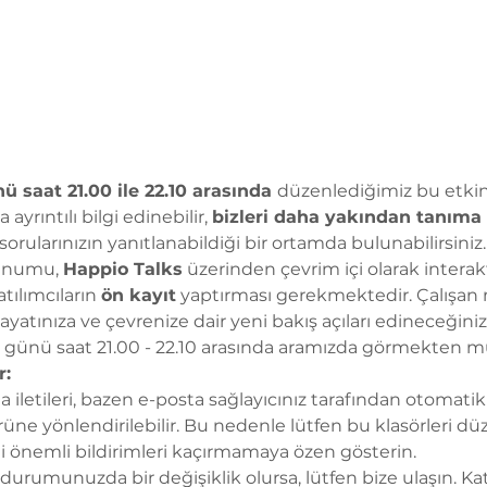
saat 21.00 ile 22.10 arasında 
düzenlediğimiz bu etkinl
yrıntılı bilgi edinebilir, 
bizleri daha yakından tanıma 
 sorularınızın yanıtlanabildiği bir ortamda bulunabilirsiniz.
unumu, 
Happio Talks
 üzerinden çevrim içi olarak interakt
tılımcıların 
ön kayıt
 yaptırması gerekmektedir. Çalışan mu
ayatınıza ve çevrenize dair yeni bakış açıları edineceğini
a günü saat 21.00 - 22.10 arasında aramızda görmekten mu
r:
sta iletileri, bazen e-posta sağlayıcınız tarafından otomat
ne yönlendirilebilir. Bu nedenle lütfen bu klasörleri düz
ili önemli bildirimleri kaçırmamaya özen gösterin.
 durumunuzda bir değişiklik olursa, lütfen bize ulaşın. Kat