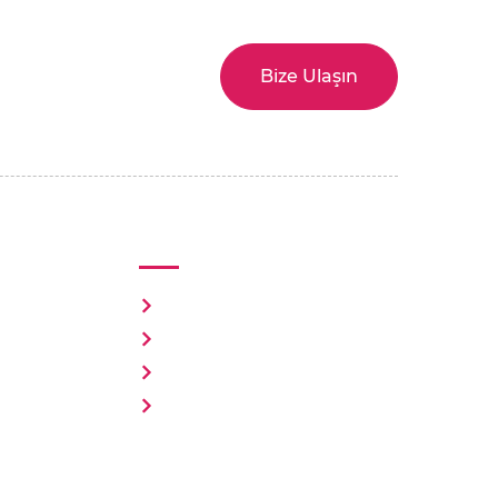
u yerdesiniz.
Bize Ulaşın
bilirsiniz.
r
Kaynaklar
Topluluğu
Haber, Blog ve Makale
al
Mutluluk Stüdyosu
rn
Etkinlik ve Buluşmalar
s
Dijital Kütüphane
p