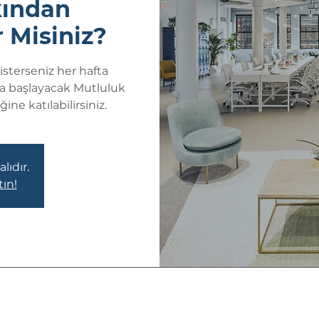
kından
 Misiniz?
sterseniz her hafta
a başlayacak Mutluluk
ne katılabilirsiniz.
lıdır.
tın!