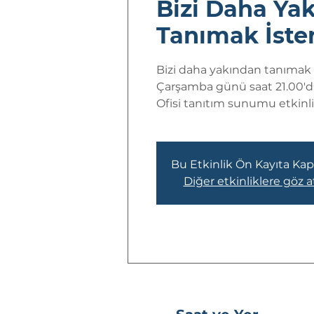
Bizi Daha Ya
Tanımak İster
Bizi daha yakından tanımak i
Çarşamba günü saat 21.00'd
Ofisi tanıtım sunumu etkinliği
Bu Etkinlik Ön Kayıta Kapa
Diğer etkinliklere göz a