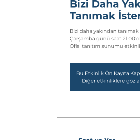
Bizi Daha Ya
Tanımak İster
Bizi daha yakından tanımak i
Çarşamba günü saat 21.00'd
Ofisi tanıtım sunumu etkinliği
Bu Etkinlik Ön Kayıta Kapa
Diğer etkinliklere göz a