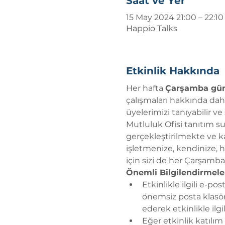
Saat ve Yer
15 May 2024 21:00 – 22:10
Happio Talks
Etkinlik Hakkında
Her hafta 
Çarşamba günü 
çalışmaları hakkında daha a
üyelerimizi tanıyabilir ve
Mutluluk Ofisi tanıtım s
gerçekleştirilmekte ve ka
işletmenize, kendinize, h
için sizi de her Çarşamb
Önemli Bilgilendirmele
Etkinlikle ilgili e-po
önemsiz posta klasörü
ederek etkinlikle ilg
Eğer etkinlik katılım