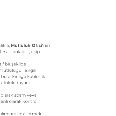
ikle, 
Mutluluk Ofisi'
nin 
fırsatı bulabilir, ekip 
if bir şekilde 
tluluğu ile ilgili 
z bu etkinliğe katılmak 
tluluk duyarız.
ik olarak spam veya 
enli olarak kontrol 
ılımınızı iptal etmek 