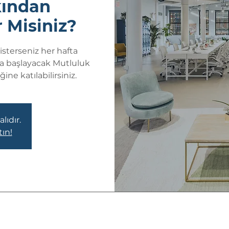
kından
 Misiniz?
sterseniz her hafta
a başlayacak Mutluluk
ne katılabilirsiniz.
lıdır.
tın!