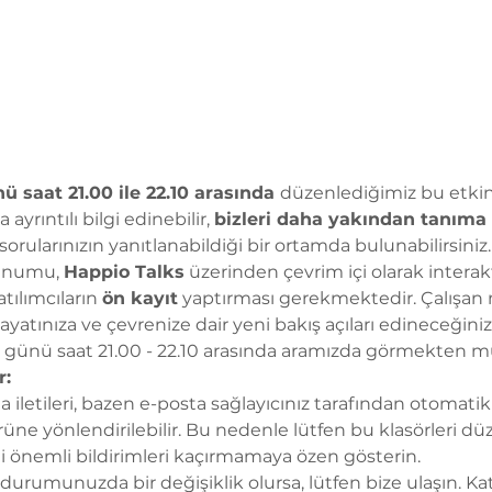
saat 21.00 ile 22.10 arasında 
düzenlediğimiz bu etkinl
yrıntılı bilgi edinebilir, 
bizleri daha yakından tanıma 
 sorularınızın yanıtlanabildiği bir ortamda bulunabilirsiniz.
unumu, 
Happio Talks
 üzerinden çevrim içi olarak interakt
tılımcıların 
ön kayıt
 yaptırması gerekmektedir. Çalışan mu
ayatınıza ve çevrenize dair yeni bakış açıları edineceğini
a günü saat 21.00 - 22.10 arasında aramızda görmekten mu
r:
sta iletileri, bazen e-posta sağlayıcınız tarafından otomat
ne yönlendirilebilir. Bu nedenle lütfen bu klasörleri düz
ili önemli bildirimleri kaçırmamaya özen gösterin.
 durumunuzda bir değişiklik olursa, lütfen bize ulaşın. Kat