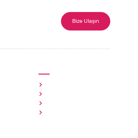
u yerdesiniz.
Bize Ulaşın
bilirsiniz.
r
Kaynaklar
Topluluğu
Haber, Blog ve Makale
al
Mutluluk Stüdyosu
rn
Etkinlik ve Buluşmalar
s
Dijital Kütüphane
p