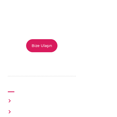
Siz de
mutluluğu
bizim kadar
ciddiye alıyorsanız
doğru
yerdesiniz. Hizmet ve
çözümlerimizi
keşfetmek
için
bize ulaşabilirsiniz.
Bize Ulaşın
Mutluluk Ofisi
Hakkımızda
Happio Flow