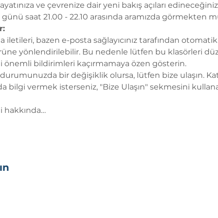
ayatınıza ve çevrenize dair yeni bakış açıları edineceğini
a günü saat 21.00 - 22.10 arasında aramızda görmekten mu
r:
sta iletileri, bazen e-posta sağlayıcınız tarafından otomat
ne yönlendirilebilir. Bu nedenle lütfen bu klasörleri düz
ili önemli bildirimleri kaçırmamaya özen gösterin.
 durumunuzda bir değişiklik olursa, lütfen bize ulaşın. Kat
 bilgi vermek isterseniz, "Bize Ulaşın" sekmesini kullana
ihi hakkında…
ın