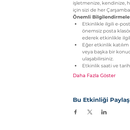
işletmenize, kendinize, h
için sizi de her Çarşamb
Önemli Bilgilendirmele
Etkinlikle ilgili e-po
önemsiz posta klasörü
ederek etkinlikle ilg
Eğer etkinlik katılım
veya başka bir konuda
ulaşabilirsiniz.
Etkinlik saati ve tar
Daha Fazla Göster
Bu Etkinliği Paylaş