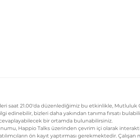
i saat 21.00'da düzenlediğimiz bu etkinlikle, Mutluluk Of
lgi edinebilir, bizleri daha yakından tanıma fırsatı bulabili
ı cevaplayabilecek bir ortamda bulunabilirsiniz.
numu, Happio Talks üzerinden çevrim içi olarak interaktif
tılımcıların ön kayıt yaptırması gerekmektedir. Çalışan mu