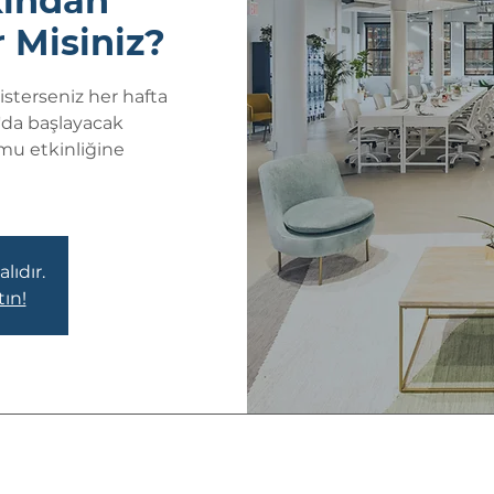
kından
 Misiniz?
sterseniz her hafta
'da başlayacak
mu etkinliğine
lıdır.
tın!