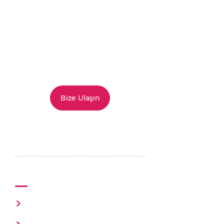
Siz de
mutluluğu
bizim kadar
ciddiye alıyorsanız
doğru
yerdesiniz. Hizmet ve
çözümlerimizi
keşfetmek
için
bize ulaşabilirsiniz.
Bize Ulaşın
Mutluluk Ofisi
Hakkımızda